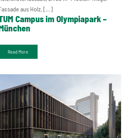
Fassade aus Holz, [...]
TUM Campus im Olympiapark –
München
Read More