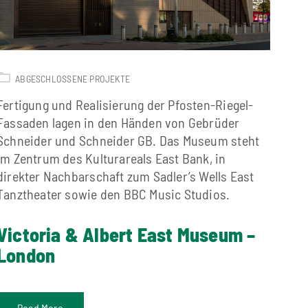
ABGESCHLOSSENE PROJEKTE
Fertigung und Realisierung der Pfosten-Riegel-
Fassaden lagen in den Händen von Gebrüder
Schneider und Schneider GB. Das Museum steht
im Zentrum des Kulturareals East Bank, in
direkter Nachbarschaft zum Sadler’s Wells East
Tanztheater sowie den BBC Music Studios.
Victoria & Albert East Museum –
London
Read More