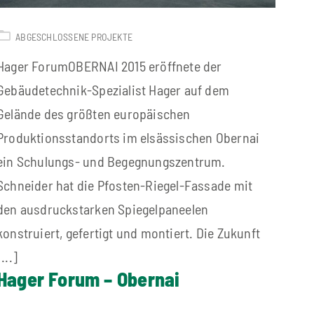
ABGESCHLOSSENE PROJEKTE
Hager ForumOBERNAI 2015 eröffnete der
Gebäudetechnik-Spezialist Hager auf dem
Gelände des größten europäischen
Produktionsstandorts im elsässischen Obernai
ein Schulungs- und Begegnungszentrum.
Schneider hat die Pfosten-Riegel-Fassade mit
den ausdruckstarken Spiegelpaneelen
konstruiert, gefertigt und montiert. Die Zukunft
[...]
Hager Forum – Obernai