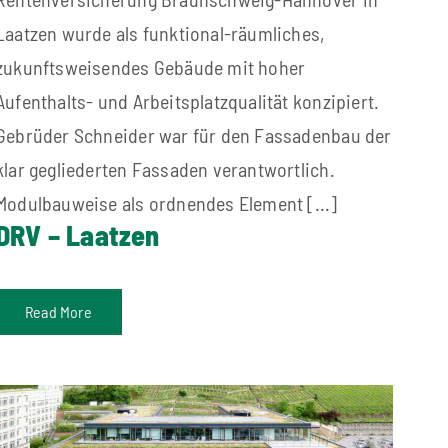
Laatzen wurde als funktional-räumliches,
zukunftsweisendes Gebäude mit hoher
Aufenthalts- und Arbeitsplatzqualität konzipiert.
Gebrüder Schneider war für den Fassadenbau der
klar gegliederten Fassaden verantwortlich.
Modulbauweise als ordnendes Element [...]
DRV – Laatzen
Read More