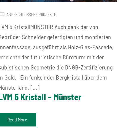
ABGESCHLOSSENE PROJEKTE
LVM 5 KristallMÜNSTER Auch dank der von
Gebrüder Schneider gefertigten und montierten
Innenfassade, ausgeführt als Holz-Glas-Fassade,
erreichte der futuristische Büroturm mit der
kubistischen Geometrie die DNGB-Zertifizierung
in Gold. Ein funkelnder Bergkristall über dem
Münsterland. [...]
LVM 5 Kristall – Münster
Read More