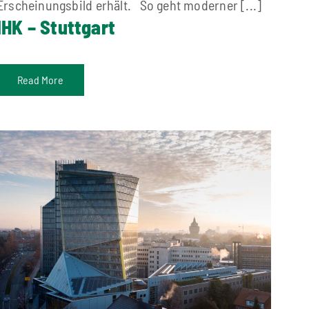
Erscheinungsbild erhält. So geht moderner [...]
IHK – Stuttgart
Read More