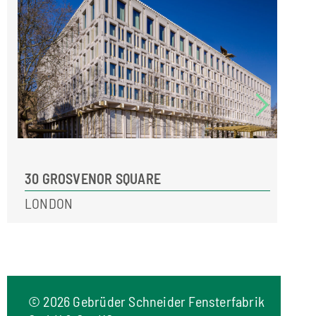
30 GROSVENOR SQUARE
NEU
LONDON
OBE
©
2026 Gebrüder Schneider Fensterfabrik