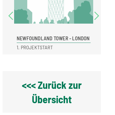
DON
NEWFOUNDLAND TOWER - LONDON
NEWFOU
1. PROJEKTSTART
2. BEM
<<< Zurück zur
Übersicht