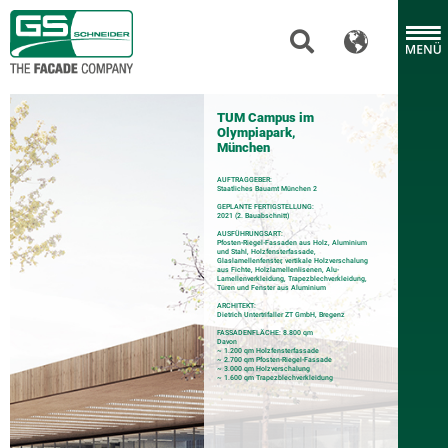
TUM Campus im
Olympiapark,
München
AUFTRAGGEBER:
Staatliches Bauamt München 2
GEPLANTE FERTIGSTELLUNG:
2021 (2. Bauabschnitt)
AUSFÜHRUNGSART:
Pfosten-Riegel-Fassaden aus Holz, Aluminium
und Stahl, Holzfensterfassade,
Glaslamellenfenster, vertikale Holzverschalung
aus Fichte, Holzlamellenlisenen, Alu-
Lamellenverkleidung, Trapezblechverkleidung,
Türen und Fenster aus Aluminium
ARCHITEKT:
Dietrich Untertrifaller ZT GmbH, Bregenz
FASSADENFLÄCHE: 8.800 qm
Davon
~ 1.200 qm Holzfensterfassade
~ 2.700 qm Pfosten-Riegel-Fassade
~ 3.000 qm Holzverschalung
~ 1.600 qm Trapezblechverkleidung