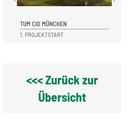
TUM CIO MÜNCHEN
TUM CI
1. PROJEKTSTART
2. PLA
<<< Zurück zur
Übersicht