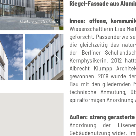
Riegel-Fassade aus Alumi
Innen: offene, kommunik
© Markus Gröteke
Wissenschaftlerin Lise Meit
geforscht. Passenderweise 
die gleichzeitig das nat
der Berliner Schullands
Kernphysikerin. 2012 hat
Albrecht Klumpp Archit
gewonnen, 2019 wurde der
Bau mit den gliedernden M
technische Anmutung, üb
spiralförmigen Anordnung 
Außen: streng gerastert
Anordnung der Lisene
Gebäudenutzung wider. Im