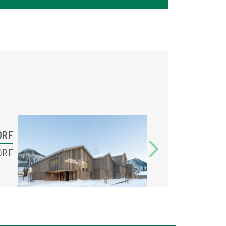
ORF
ORF