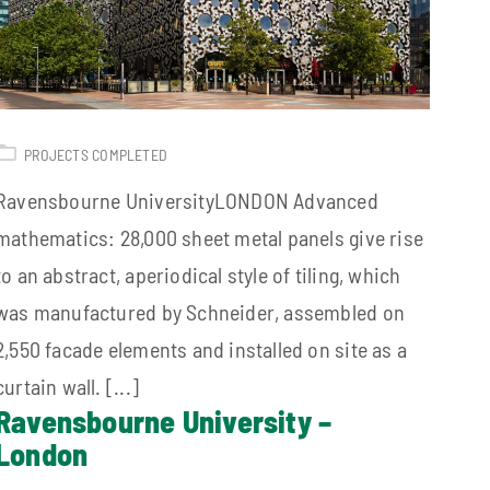
PROJECTS COMPLETED
Ravensbourne UniversityLONDON Advanced
mathematics: 28,000 sheet metal panels give rise
to an abstract, aperiodical style of tiling, which
was manufactured by Schneider, assembled on
2,550 facade elements and installed on site as a
curtain wall. [...]
Ravensbourne University –
London