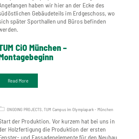
Angefangen haben wir hier an der Ecke des
südöstlichen Gebäudeteils im Erdgeschoss, wo
sich später Sporthallen und Büros befinden
werden.
TUM CiO München –
Montagebeginn
Read More
ONGOING PROJECTS
,
TUM Campus im Olympiapark - München
Start der Produktion. Vor kurzem hat bei uns in
der Holzfertigung die Produktion der ersten
Fenster- und Fassadenelemente für den Neubau