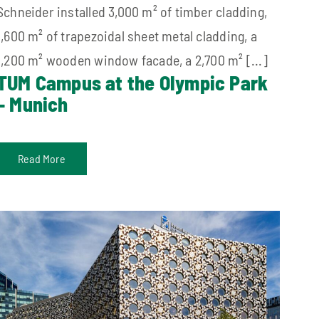
Schneider installed 3,000 m² of timber cladding,
1,600 m² of trapezoidal sheet metal cladding, a
1,200 m² wooden window facade, a 2,700 m² [...]
TUM Campus at the Olympic Park
– Munich
Read More