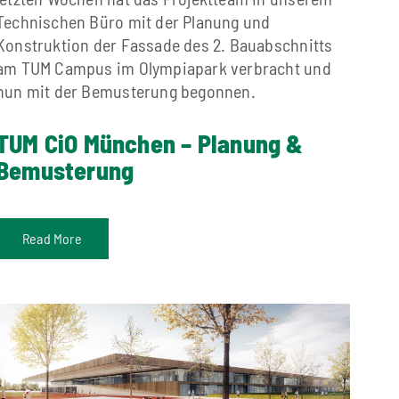
Technischen Büro mit der Planung und
Konstruktion der Fassade des 2. Bauabschnitts
am TUM Campus im Olympiapark verbracht und
nun mit der Bemusterung begonnen.
TUM CiO München – Planung &
Bemusterung
Read More