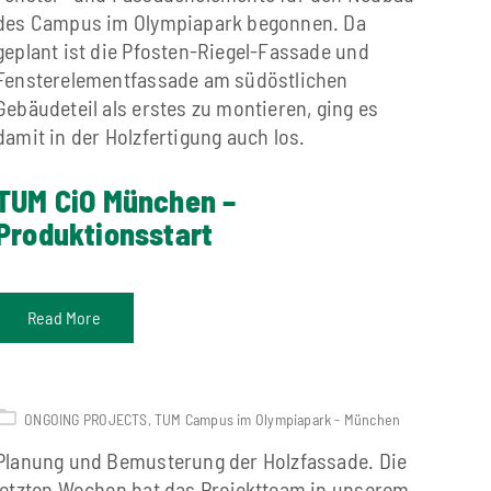
des Campus im Olympiapark begonnen. Da
geplant ist die Pfosten-Riegel-Fassade und
Fensterelementfassade am südöstlichen
Gebäudeteil als erstes zu montieren, ging es
damit in der Holzfertigung auch los.
TUM CiO München –
Produktionsstart
Read More
ONGOING PROJECTS
,
TUM Campus im Olympiapark - München
Planung und Bemusterung der Holzfassade. Die
letzten Wochen hat das Projektteam in unserem